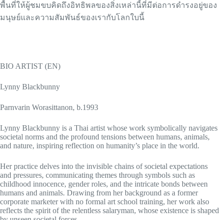
พื้นที่ให้ผู้ชมขบคิดถึงอิทธิพลของสิ่งเหล่านี้ที่มีต่อการดำรงอยู่ของ
มนุษย์และความสัมพันธ์ของเรากับโลกใบนี้
BIO ARTIST (EN)
Lynny Blackbunny
Parnvarin Worasittanon, b.1993
Lynny Blackbunny is a Thai artist whose work symbolically navigates
societal norms and the profound tensions between humans, animals,
and nature, inspiring reflection on humanity’s place in the world.
Her practice delves into the invisible chains of societal expectations
and pressures, communicating themes through symbols such as
childhood innocence, gender roles, and the intricate bonds between
humans and animals. Drawing from her background as a former
corporate marketer with no formal art school training, her work also
reflects the spirit of the relentless salaryman, whose existence is shaped
by unseen societal forces.