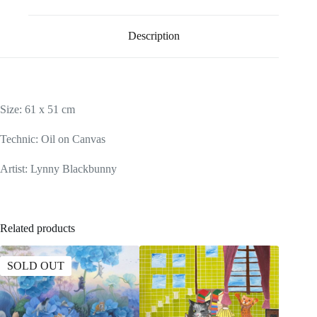
Description
Size: 61 x 51 cm
Technic: Oil on Canvas
Artist: Lynny Blackbunny
Related products
SOLD OUT
SOLD