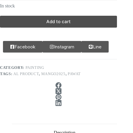
In stock
Add to cart
Facebook
Instagram
Line
CATEGORY:
PAINTING
TAGS:
AL PRODUCT
,
MANGO2025
,
PAWAT
Description