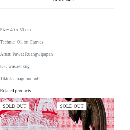
Size: 40 x 50 cm
Technic: Oil on Canvas
Artist: Pawat Ruangwipapan
IG : was.reuxng
Tiktok : magnnnnnn0
Related products
SOLD OUT
SOLD OUT
SOLD