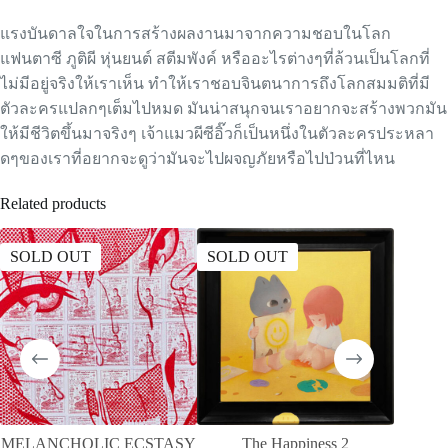
แรงบันดาลใจในการสร้างผลงานมาจากความชอบในโลก
แฟนตาซี ภูติผี หุ่นยนต์ สตีมพังค์ หรืออะไรต่างๆที่ล้วนเป็นโลกที่
ไม่มีอยู่จริงให้เราเห็น ทำให้เราชอบจินตนาการถึงโลกสมมติที่มี
ตัวละครแปลกๆเต็มไปหมด มันน่าสนุกจนเราอยากจะสร้างพวกมัน
ให้มีชีวิตขึ้นมาจริงๆ เจ้าแมวผีซีอิ๊วก็เป็นหนึ่งในตัวละครประหลา
ดๆของเราที่อยากจะดูว่ามันจะไปผจญภัยหรือไปป่วนที่ไหน
Related products
SOLD OUT
SOLD OUT
MELANCHOLIC ECSTASY
The Happiness 2
ควา