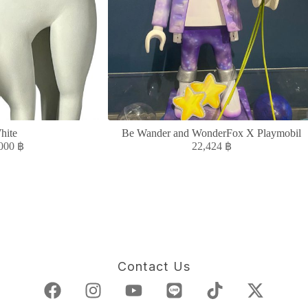
hite
Be Wander and WonderFox X Playmobil
,000
฿
22,424
฿
Contact Us