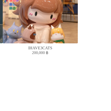
IHAVE3CATS
PRETTY P
200,000
฿
7