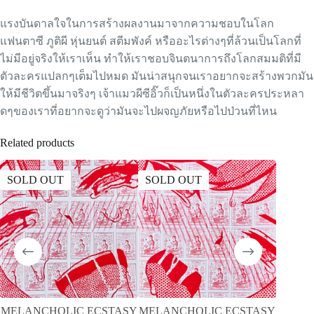
แรงบันดาลใจในการสร้างผลงานมาจากความชอบในโลก
แฟนตาซี ภูติผี หุ่นยนต์ สตีมพังค์ หรืออะไรต่างๆที่ล้วนเป็นโลกที่
ไม่มีอยู่จริงให้เราเห็น ทำให้เราชอบจินตนาการถึงโลกสมมติที่มี
ตัวละครแปลกๆเต็มไปหมด มันน่าสนุกจนเราอยากจะสร้างพวกมัน
ให้มีชีวิตขึ้นมาจริงๆ เจ้าแมวผีซีอิ๊วก็เป็นหนึ่งในตัวละครประหลา
ดๆของเราที่อยากจะดูว่ามันจะไปผจญภัยหรือไปป่วนที่ไหน
Related products
SOLD OUT
SOLD OUT
SOLD
MELANCHOLIC ECSTASY
MELANCHOLIC ECSTASY
A